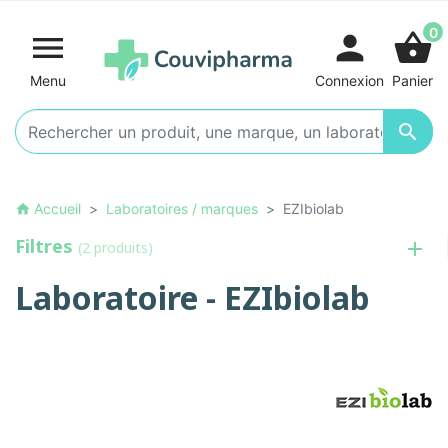
0

person
shopping_basket
Menu
Connexion
Panier

Accueil
Laboratoires / marques
EZIbiolab
home
Filtres
(2 produits)
Laboratoire - EZIbiolab