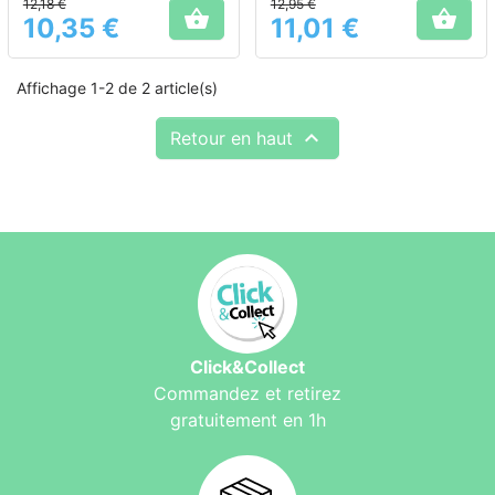
12,18 €
12,95 €


10,35 €
11,01 €
Prix
Prix
Affichage 1-2 de 2 article(s)

Retour en haut
Click&Collect
Commandez et retirez
gratuitement en 1h