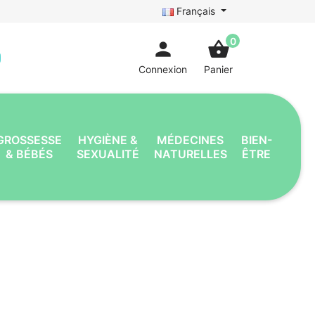
Français
0
person
shopping_basket
Connexion
Panier
GROSSESSE
HYGIÈNE &
MÉDECINES
BIEN-
& BÉBÉS
SEXUALITÉ
NATURELLES
ÊTRE