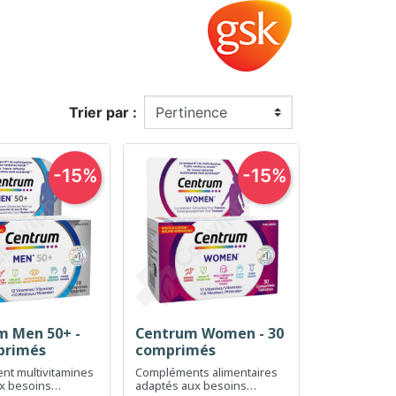
Trier par :
-15%
-15%
m Men 50+ -
Centrum Women - 30
erçu rapide
Aperçu rapide

primés
comprimés
t multivitamines
Compléments alimentaires
x besoins
adaptés aux besoins