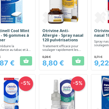
tinell Cool Mint
Otrivine Anti-
Otrivin
Aperçu rapide
Aperçu rapide
Ap



 - 96 gommes à
Allergie - Spray nasal
nasal 1
her
120 pulvérisations
Spray nas
soulageme
 réduire la
Traitement efficace pour
congestio
ance au tabac et à
soulager rapidement les
les envies de fumer
symptômes d'allergie nasale
€
9,26 €
9,71 €


,87 €
8,80 €
9,22
Prix
Prix
-5%
-5%