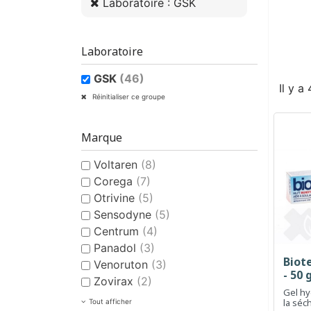
Laboratoire : GSK
Laboratoire
GSK
(46)
Il y a
Réinitialiser ce groupe
Marque
Voltaren
(8)
Corega
(7)
Otrivine
(5)
Sensodyne
(5)
Centrum
(4)
Panadol
(3)
Biot
Venoruton
(3)
- 50 
Zovirax
(2)
Gel hy
la séc
Tout afficher