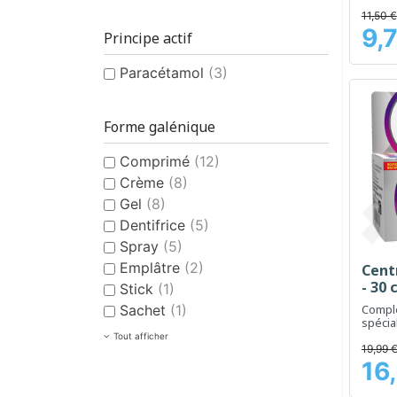
11,50 €
9,
Principe actif
Prix
Paracétamol
(3)
Forme galénique
Comprimé
(12)
Crème
(8)
Gel
(8)
Dentifrice
(5)
Spray
(5)
Emplâtre
(2)
Cent
- 30
Stick
(1)
Complé
Sachet
(1)
spécia
les b
Tout afficher
plus d
19,99 
16
Prix