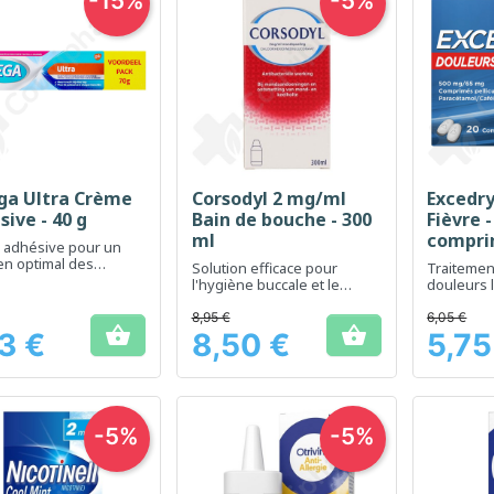
-15%
-5%
ga Ultra Crème
Corsodyl 2 mg/ml
Excedry
Aperçu rapide
Aperçu rapide
Ap



ive - 40 g
Bain de bouche - 300
Fièvre -
ml
compri
 adhésive pour un
en optimal des
Solution efficace pour
Traitemen
ses dentaires
l'hygiène buccale et le
douleurs 
traitement des affections
modérées 
gingivales
8,95 €
6,05 €


13 €
8,50 €
5,75
Prix
Prix
-5%
-5%