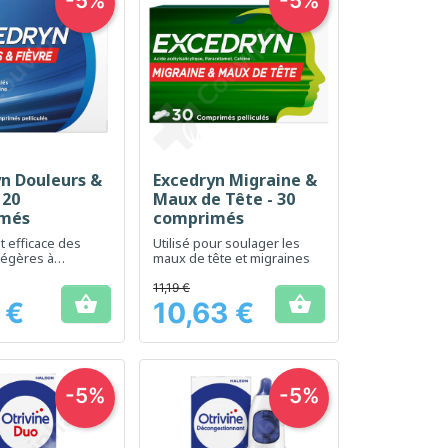
-5%
-5%
n Douleurs &
Excedryn Migraine &
erçu rapide
Aperçu rapide

 20
Maux de Tête - 30
més
comprimés
t efficace des
Utilisé pour soulager les
légères à
maux de tête et migraines
et de la fièvre
11,19 €


 €
10,63 €
Prix
-5%
-5%