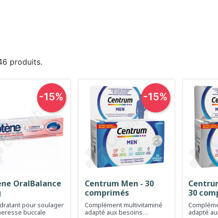
 46 produits.
-15%
-15%
ene OralBalance
Centrum Men - 30
Centru
Aperçu rapide
Aperçu rapide
Ap



g
comprimés
30 com
dratant pour soulager
Complément multivitaminé
Complémen
heresse buccale
adapté aux besoins
adapté au