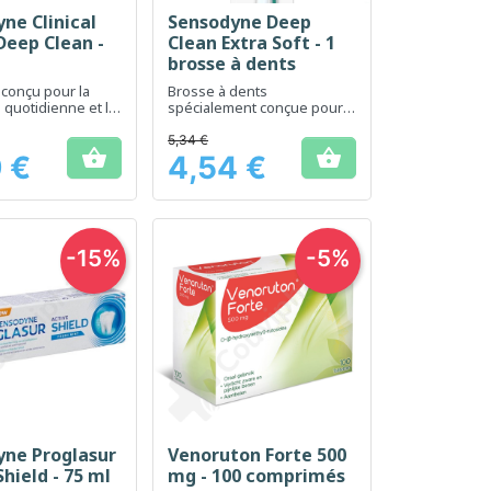
ne Clinical
Sensodyne Deep
erçu rapide
Aperçu rapide

Deep Clean -
Clean Extra Soft - 1
brosse à dents
 conçu pour la
Brosse à dents
 quotidienne et la
spécialement conçue pour
n des dents
une hygiène buccale douce
.
et efficace
5,34 €


 €
4,54 €
Prix
-15%
-5%
yne Proglasur
Venoruton Forte 500
erçu rapide
Aperçu rapide

Shield - 75 ml
mg - 100 comprimés