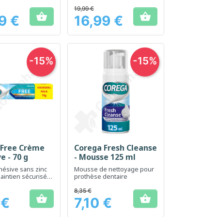
ues des hommes de
nutritionnels spécifiques
0 ans
des femmes
19,99 €


9 €
16,99 €
Prix
-15%
-15%
 Free Crème
Corega Fresh Cleanse
erçu rapide
Aperçu rapide

e - 70 g
- Mousse 125 ml
ésive sans zinc
Mousse de nettoyage pour
aintien sécurisé
prothèse dentaire
èses dentaires
8,35 €


 €
7,10 €
Prix