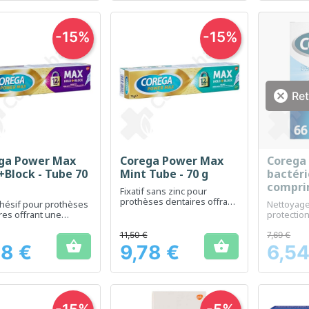
-15%
-15%

Ret
ga Power Max
Corega Power Max
Corega 
Aperçu rapide
Aperçu rapide
Ap



+Block - Tube 70
Mint Tube - 70 g
bactéri
compri
Fixatif sans zinc pour
prothèses dentaires offrant
hésif pour prothèses
Nettoyage
une forte adhérence et un
res offrant une
protectio
goût de menthe fraîche
n forte
pour prot
11,50 €
7,69 €


78 €
9,78 €
6,54
Prix
Prix