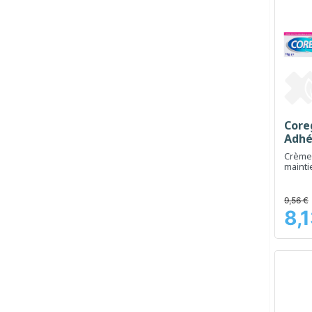
Core
Adhés
Crème
mainti
prothè
9,56 €
8,
Prix