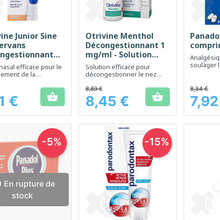
ine Junior Sine
Otrivine Menthol
Panadol
Aperçu rapide
Aperçu rapide
Ap



ervans
Décongestionnant 1
compri
ngestionnant
mg/ml - Solution
Analgésiq
mg/ml - Spray
nasale 10 ml
soulager 
nasal efficace pour le
Solution efficace pour
l 10 ml
réduire la
ement de la
décongestionner le nez
tion nasale chez les
rapidement
ts
8,89 €
8,34 €


1 €
8,45 €
7,92
Prix
Prix
-5%
-15%

En rupture de
stock