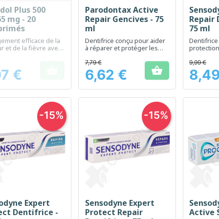
dol Plus 500
Parodontax Active
Sensody
Aperçu rapide
Aperçu rapide
Ap



5 mg - 20
Repair Gencives - 75
Repair 
primés
ml
75 ml
ement efficace de la
Dentifrice conçu pour aider
Dentifrice
r et de la fièvre avec
à réparer et protéger les
protection
 renforcée
gencives
réparatio
sensibles
7,79 €
9,99 €


07 €
6,62 €
8,49
Prix
Prix
-15%
-15%
odyne Expert
Sensodyne Expert
Sensod
Aperçu rapide
Aperçu rapide
Ap



ct Dentifrice -
Protect Repair
Active 