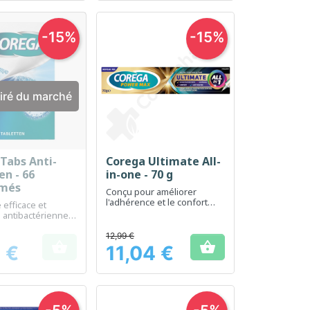
-15%
-15%
iré du marché
Tabs Anti-
Corega Ultimate All-
erçu rapide
Aperçu rapide

en - 66
in-one - 70 g
més
Conçu pour améliorer
l'adhérence et le confort
 efficace et
des prothèses dentaires
n antibactérienne
hèses dentaires
12,99 €


 €
11,04 €
Prix