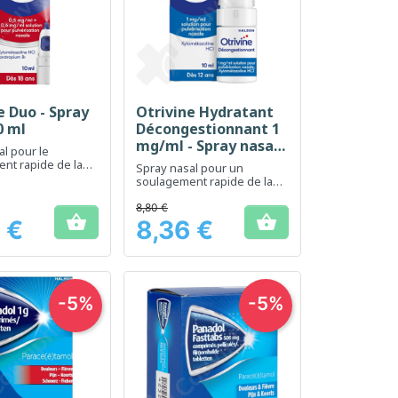
e Duo - Spray
Otrivine Hydratant
erçu rapide
Aperçu rapide

0 ml
Décongestionnant 1
mg/ml - Spray nasal
al pour le
10 ml
nt rapide de la
Spray nasal pour un
n nasale
soulagement rapide de la
congestion nasale
8,80 €


 €
8,36 €
Prix
-5%
-5%