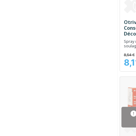
Otriv
Cons
Déco
0,5 
Spray 
nasa
soulag
conges
enfan
8,54 €
8,1
Prix