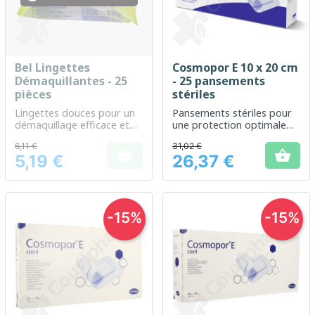
Bel Lingettes
Cosmopor E 10 x 20 cm
Démaquillantes - 25
- 25 pansements
pièces
stériles
Lingettes douces pour un
Pansements stériles pour
démaquillage efficace et
une protection optimale
respectueux de la peau
des plaies
6,11 €
31,02 €


5,19 €
26,37 €
Prix
Prix
-15%
-15%