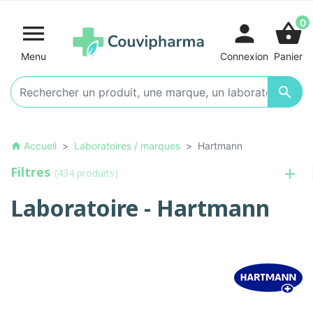
0

person
shopping_basket
Menu
Connexion
Panier

Accueil
Laboratoires / marques
Hartmann
home
Filtres
(434 produits)
Laboratoire - Hartmann