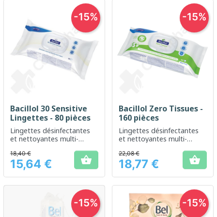
-15%
-15%
Bacillol 30 Sensitive
Bacillol Zero Tissues -
Lingettes - 80 pièces
160 pièces
Lingettes désinfectantes
Lingettes désinfectantes
et nettoyantes multi-
et nettoyantes multi-
usages
usages et durables
18,40 €
22,08 €


15,64 €
18,77 €
Prix
Prix
-15%
-15%