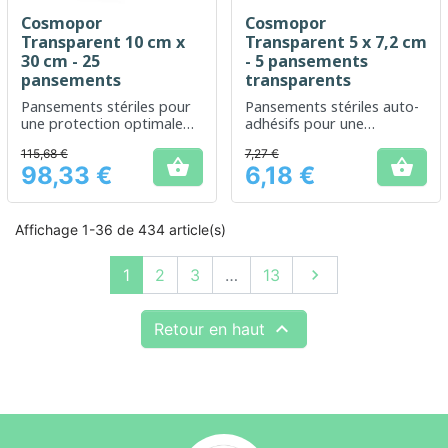
Cosmopor
Cosmopor
Transparent 10 cm x
Transparent 5 x 7,2 cm
30 cm - 25
- 5 pansements
pansements
transparents
Pansements stériles pour
Pansements stériles auto-
une protection optimale
adhésifs pour une
des plaies moyennes à
protection optimale des
115,68 €
7,27 €
grandes.
petites plaies


98,33 €
6,18 €
Prix
Prix
Affichage 1-36 de 434 article(s)
Suivant
1
2
3
…
13


Retour en haut