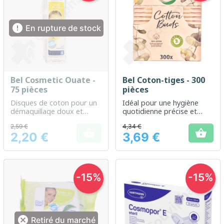

En rupture de stock
Bel Cosmetic Ouate -
Bel Coton-tiges - 300
75 pièces
pièces
Disques de coton pour un
Idéal pour une hygiène
démaquillage doux et
quotidienne précise et
efficace
sécuritaire des oreilles.
2,59 €
4,34 €


2,20 €
3,69 €
Prix
Prix
-15%
-15%

Retiré du marché