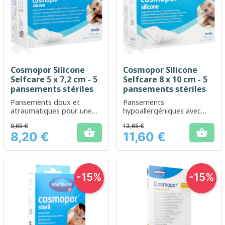
Cosmopor Silicone
Cosmopor Silicone
Selfcare 5 x 7,2 cm - 5
Selfcare 8 x 10 cm - 5
pansements stériles
pansements stériles
Pansements doux et
Pansements
atraumatiques pour une
hypoallergéniques avec
protection optimale des
silicone pour une
9,65 €
13,65 €
petites plaies
protection douce et


8,20 €
11,60 €
efficace de la peau.
Prix
Prix
-15%
-15%