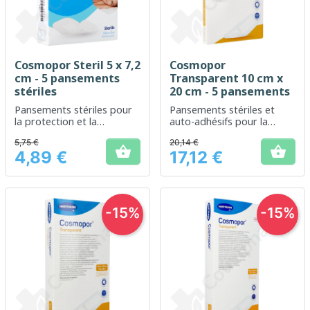
Cosmopor Steril 5 x 7,2
Cosmopor
cm - 5 pansements
Transparent 10 cm x
stériles
20 cm - 5 pansements
Pansements stériles pour
Pansements stériles et
la protection et la
auto-adhésifs pour la
couverture des petites
protection des plaies
5,75 €
20,14 €
plaies


4,89 €
17,12 €
Prix
Prix
-15%
-15%