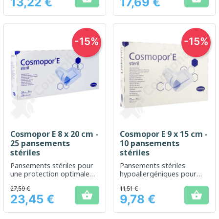
13,22 €
17,69 €
Prix
Prix
-15%
-15%
Cosmopor E 8 x 20 cm -
Cosmopor E 9 x 15 cm -
25 pansements
10 pansements
stériles
stériles
Pansements stériles pour
Pansements stériles
une protection optimale
hypoallergéniques pour
des plaies
une protection optimale
27,59 €
11,51 €
des plaies


23,45 €
9,78 €
Prix
Prix