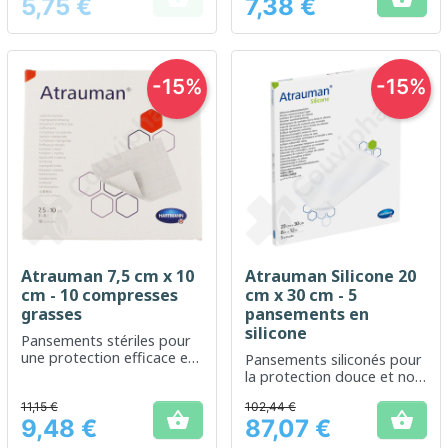
5,75 €
7,38 €
Prix
Prix
-15%
-15%
Atrauman 7,5 cm x 10
Atrauman Silicone 20
cm - 10 compresses
cm x 30 cm - 5
grasses
pansements en
silicone
Pansements stériles pour
une protection efficace et
Pansements siliconés pour
douce des plaies
la protection douce et non
adhérente des plaies
11,15 €
102,44 €


9,48 €
87,07 €
Prix
Prix