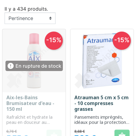
Il y a 434 produits.
-15%
-15%

En rupture de stock
Aix-les-Bains
Atrauman 5 cm x 5 cm
Brumisateur d'eau -
- 10 compresses
150 ml
grasses
Rafraîchit et hydrate la
Pansements imprégnés,
peau en douceur au
idéaux pour la protection
quotidien
et le soin des plaies
6,76 €
8,68 €

