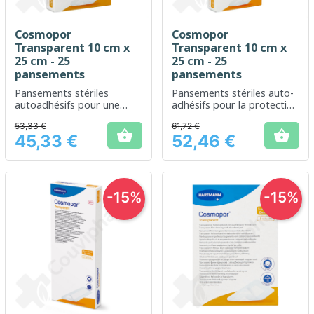
Cosmopor
Cosmopor
Transparent 10 cm x
Transparent 10 cm x
25 cm - 25
25 cm - 25
pansements
pansements
Pansements stériles
Pansements stériles auto-
autoadhésifs pour une
adhésifs pour la protection
protection optimale des
des plaies
53,33 €
61,72 €
plaies


45,33 €
52,46 €
Prix
Prix
-15%
-15%