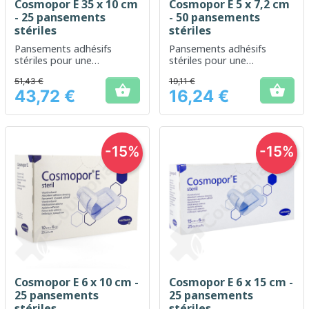
Cosmopor E 35 x 10 cm
Cosmopor E 5 x 7,2 cm
- 25 pansements
- 50 pansements
stériles
stériles
Pansements adhésifs
Pansements adhésifs
stériles pour une
stériles pour une
protection optimale des
protection sûre des
51,43 €
19,11 €
plaies
petites plaies


43,72 €
16,24 €
Prix
Prix
-15%
-15%
Cosmopor E 6 x 10 cm -
Cosmopor E 6 x 15 cm -
25 pansements
25 pansements
stériles
stériles