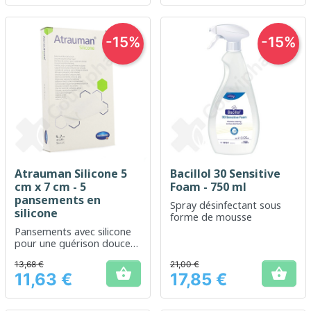
-15%
-15%
Atrauman Silicone 5
Bacillol 30 Sensitive
cm x 7 cm - 5
Foam - 750 ml
pansements en
Spray désinfectant sous
silicone
forme de mousse
Pansements avec silicone
pour une guérison douce
et protégée
13,68 €
21,00 €


11,63 €
17,85 €
Prix
Prix