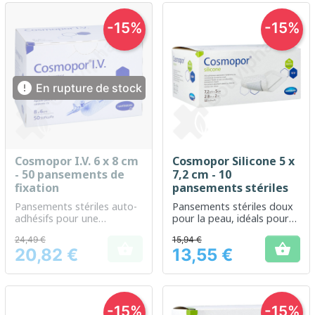
-15%
-15%

En rupture de stock
Cosmopor I.V. 6 x 8 cm
Cosmopor Silicone 5 x
- 50 pansements de
7,2 cm - 10
fixation
pansements stériles
Pansements stériles auto-
Pansements stériles doux
adhésifs pour une
pour la peau, idéals pour
protection efficace des
les petites plaies
24,49 €
15,94 €
plaies.


20,82 €
13,55 €
Prix
Prix
-15%
-15%