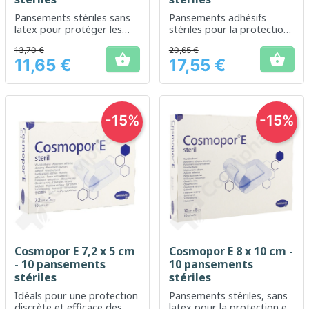
Pansements stériles sans
Pansements adhésifs
latex pour protéger les
stériles pour la protection
petites plaies
optimisée des petites
13,70 €
20,65 €
plaies


11,65 €
17,55 €
Prix
Prix
-15%
-15%
Cosmopor E 7,2 x 5 cm
Cosmopor E 8 x 10 cm -
- 10 pansements
10 pansements
stériles
stériles
Idéals pour une protection
Pansements stériles, sans
discrète et efficace des
latex pour la protection et