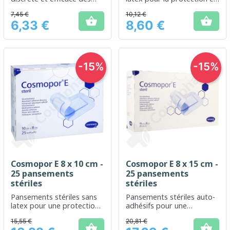
petites plaies
la cicatrisation des petites
7,45 €
10,12 €
plaies


6,33 €
8,60 €
Prix
Prix
-15%
-15%
Cosmopor E 8 x 10 cm -
Cosmopor E 8 x 15 cm -
25 pansements
25 pansements
stériles
stériles
Pansements stériles sans
Pansements stériles auto-
latex pour une protection
adhésifs pour une
efficace des plaies
protection optimale des
15,55 €
20,81 €
plaies

