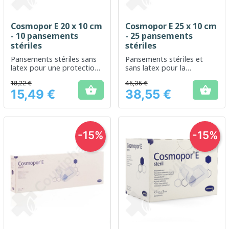
Cosmopor E 20 x 10 cm
Cosmopor E 25 x 10 cm
- 10 pansements
- 25 pansements
stériles
stériles
Pansements stériles sans
Pansements stériles et
latex pour une protection
sans latex pour la
efficace des plaies
protection et le soin des
18,22 €
45,35 €
plaies


15,49 €
38,55 €
Prix
Prix
-15%
-15%