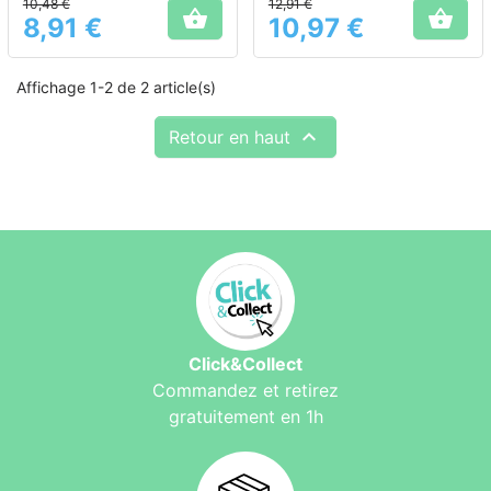
10,48 €
12,91 €
enfants


8,91 €
10,97 €
Prix
Prix
Affichage 1-2 de 2 article(s)

Retour en haut
Click&Collect
Commandez et retirez
gratuitement en 1h