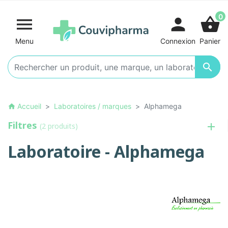
0

person
shopping_basket
Menu
Connexion
Panier

Accueil
Laboratoires / marques
Alphamega
home
Filtres
(2 produits)
Laboratoire - Alphamega