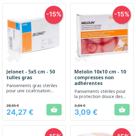
-15%
-15%
Jelonet - 5x5 cm - 50
Melolin 10x10 cm - 10
tulles gras
compresses non
adhérentes
Pansements gras stériles
pour une cicatrisation
Pansements stériles pour
optimale des plaies
la protection douce des
plaies
28,55 €
3,64 €


24,27 €
3,09 €
Prix
Prix