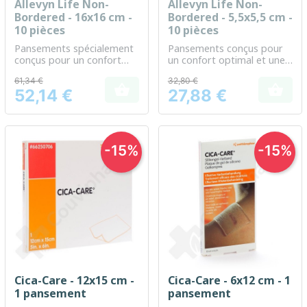
Allevyn Life Non-
Allevyn Life Non-
Bordered - 16x16 cm -
Bordered - 5,5x5,5 cm -
10 pièces
10 pièces
Pansements spécialement
Pansements conçus pour
conçus pour un confort
un confort optimal et une
longue durée et une
protection durable des
61,34 €
32,80 €
protection optimale des
plaies


52,14 €
27,88 €
plaies
Prix
Prix
-15%
-15%
Cica-Care - 12x15 cm -
Cica-Care - 6x12 cm - 1
1 pansement
pansement