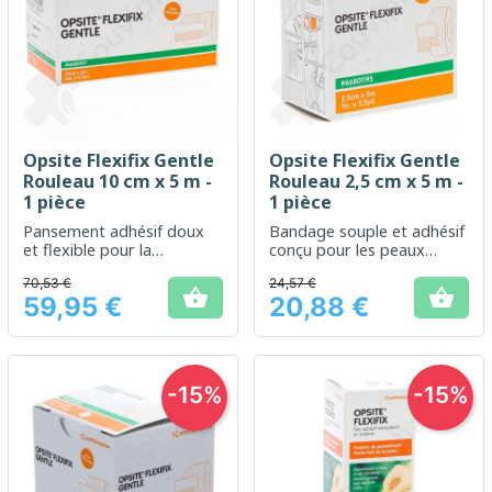
Opsite Flexifix Gentle
Opsite Flexifix Gentle
Rouleau 10 cm x 5 m -
Rouleau 2,5 cm x 5 m -
1 pièce
1 pièce
Pansement adhésif doux
Bandage souple et adhésif
et flexible pour la
conçu pour les peaux
protection de la peau
sensibles
70,53 €
24,57 €


59,95 €
20,88 €
Prix
Prix
-15%
-15%