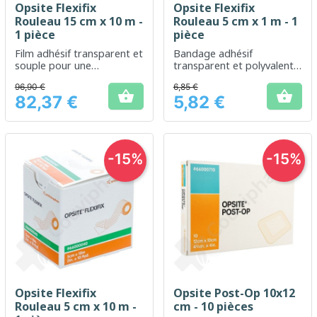
Opsite Flexifix
Opsite Flexifix
Rouleau 15 cm x 10 m -
Rouleau 5 cm x 1 m - 1
1 pièce
pièce
Film adhésif transparent et
Bandage adhésif
souple pour une
transparent et polyvalent
protection optimale des
pour une protection
96,90 €
6,85 €
plaies
optimale des plaies


82,37 €
5,82 €
Prix
Prix
-15%
-15%
Opsite Flexifix
Opsite Post-Op 10x12
Rouleau 5 cm x 10 m -
cm - 10 pièces