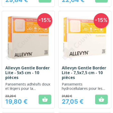
Prix
Prix
-15%
-15%
Allevyn Gentle Border
Allevyn Gentle Border
Lite - 5x5 cm - 10
Lite - 7,5x7,5 cm - 10
pièces
pièces
Pansements adhésifs doux
Pansements
et légers pour la
hydrocellulaires pour les
protection des plaies
peaux sensibles ou fragiles
23,29 €
31,82 €
superficielles


19,80 €
27,05 €
Prix
Prix