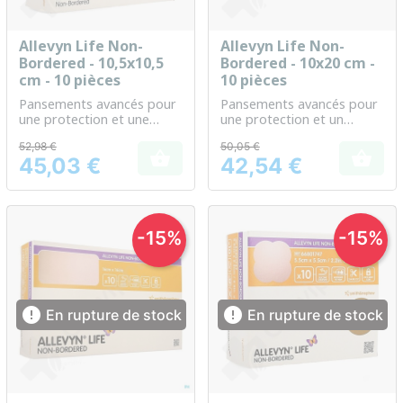
Allevyn Life Non-
Allevyn Life Non-
Bordered - 10,5x10,5
Bordered - 10x20 cm -
cm - 10 pièces
10 pièces
Pansements avancés pour
Pansements avancés pour
une protection et une
une protection et un
guérison optimales des
confort prolongés
52,98 €
50,05 €
plaies


45,03 €
42,54 €
Prix
Prix
-15%
-15%


En rupture de stock
En rupture de stock