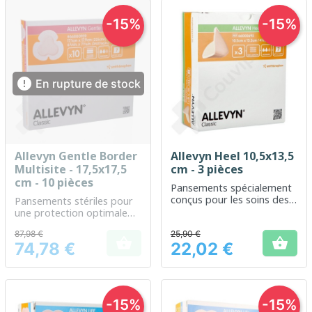
-15%
-15%

En rupture de stock
Allevyn Gentle Border
Allevyn Heel 10,5x13,5
Multisite - 17,5x17,5
cm - 3 pièces
cm - 10 pièces
Pansements spécialement
conçus pour les soins des
Pansements stériles pour
plaies au talon
une protection optimale
des plaies
87,98 €
25,90 €


74,78 €
22,02 €
Prix
Prix
-15%
-15%