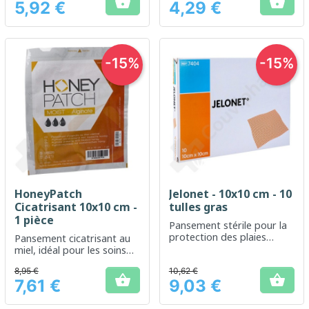


5,92 €
4,29 €
Prix
Prix
-15%
-15%
HoneyPatch
Jelonet - 10x10 cm - 10
Cicatrisant 10x10 cm -
tulles gras
1 pièce
Pansement stérile pour la
protection des plaies
Pansement cicatrisant au
superficielles
miel, idéal pour les soins
de plaies
8,95 €
10,62 €


7,61 €
9,03 €
Prix
Prix