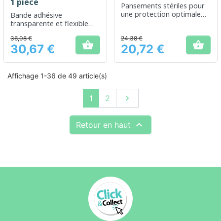
1 pièce
Pansements stériles pour
une protection optimale
Bande adhésive
des plaies
transparente et flexible
pour une protection
36,08 €
24,38 €
optimale des plaies


30,67 €
20,72 €
Prix
Prix
Affichage 1-36 de 49 article(s)
Suivant
1
2


Retour en haut