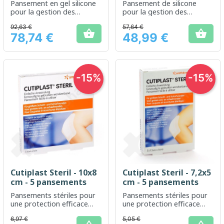
Pansement en gel silicone
Pansement de silicone
pour la gestion des
pour la gestion des
cicatrices
cicatrices et la réduction
92,63 €
57,64 €
de leur apparence.


78,74 €
48,99 €
Prix
Prix
-15%
-15%
Cutiplast Steril - 10x8
Cutiplast Steril - 7,2x5
cm - 5 pansements
cm - 5 pansements
Pansements stériles pour
Pansements stériles pour
une protection efficace
une protection efficace
des plaies superficielles
des petites plaies
6,97 €
5,05 €