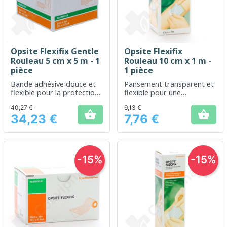
Opsite Flexifix Gentle
Opsite Flexifix
Rouleau 5 cm x 5 m - 1
Rouleau 10 cm x 1 m -
pièce
1 pièce
Bande adhésive douce et
Pansement transparent et
flexible pour la protection
flexible pour une
de la peau sensible
protection optimale des
40,27 €
9,13 €
plaies


34,23 €
7,76 €
Prix
Prix
-15%
-15%