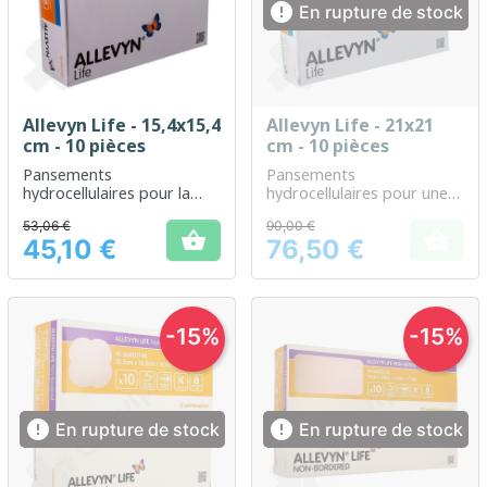

En rupture de stock
Allevyn Life - 15,4x15,4
Allevyn Life - 21x21
cm - 10 pièces
cm - 10 pièces
Pansements
Pansements
hydrocellulaires pour la
hydrocellulaires pour une
protection et le soin des
protection avancée des
53,06 €
90,00 €
plaies
plaies


45,10 €
76,50 €
Prix
Prix
-15%
-15%


En rupture de stock
En rupture de stock