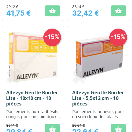
sensibles
soin optimal des plaies
49,12 €
38,14 €


41,75 €
32,42 €
Prix
Prix
-15%
-15%
Allevyn Gentle Border
Allevyn Gentle Border
Lite - 10x10 cm - 10
Lite - 5,5x12 cm - 10
pièces
pièces
Pansements auto-adhésifs
Pansements adhésifs pour
conçus pour un soin doux
un soin doux des plaies
des plaies
35,11 €
26,64 €


29,84 €
22,64 €