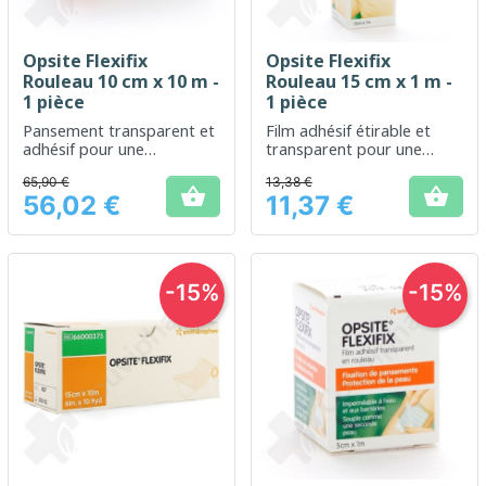
Opsite Flexifix
Opsite Flexifix
Rouleau 10 cm x 10 m -
Rouleau 15 cm x 1 m -
1 pièce
1 pièce
Pansement transparent et
Film adhésif étirable et
adhésif pour une
transparent pour une
protection efficace et
protection efficace de la
65,90 €
13,38 €
flexible de la peau
peau


56,02 €
11,37 €
Prix
Prix
-15%
-15%