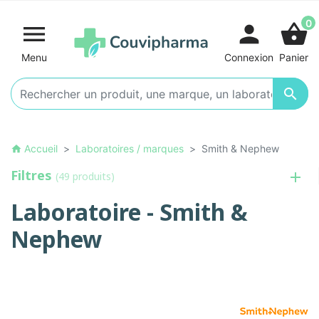
0

person
shopping_basket
Menu
Connexion
Panier

Accueil
Laboratoires / marques
Smith & Nephew
home
Filtres
(49 produits)
Laboratoire - Smith &
Nephew