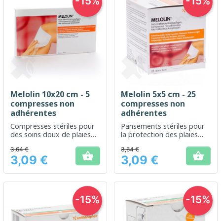
-15%
-15%
Melolin 10x20 cm - 5
Melolin 5x5 cm - 25
compresses non
compresses non
adhérentes
adhérentes
Compresses stériles pour
Pansements stériles pour
des soins doux de plaies
la protection des plaies
superficielles ou
superficielles
3,64 €
3,64 €
chirurgicales.


3,09 €
3,09 €
Prix
Prix
-15%
-15%