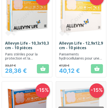
Allevyn Life - 10,3x10,3
Allevyn Life - 12,9x12,9
cm - 10 pièces
cm - 10 pièces
Pans stériles pour la
Pansements
protection et la
hydrocellulaires pour une
cicatrisation des plaies
meilleure protection des
33,37 €
47,20 €
plaies


28,36 €
40,12 €
Prix
Prix
-15%
-15%