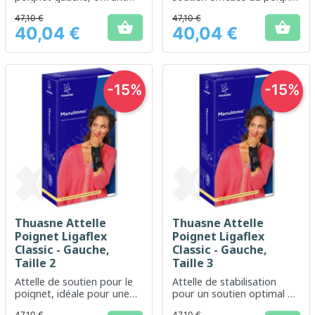
confort et maintien en cas
gauche
47,10 €
47,10 €
de blessure


40,04 €
40,04 €
Prix
Prix
-15%
-15%
Thuasne Attelle
Thuasne Attelle
Poignet Ligaflex
Poignet Ligaflex
Classic - Gauche,
Classic - Gauche,
Taille 2
Taille 3
Attelle de soutien pour le
Attelle de stabilisation
poignet, idéale pour une
pour un soutien optimal du
stabilisation après blessure
poignet gauche
47,10 €
47,10 €