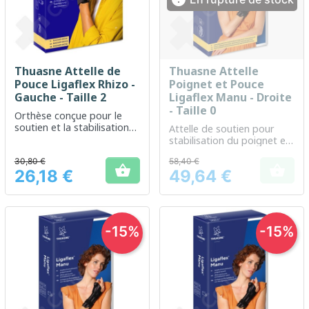
Thuasne Attelle de
Thuasne Attelle
Pouce Ligaflex Rhizo -
Poignet et Pouce
Gauche - Taille 2
Ligaflex Manu - Droite
- Taille 0
Orthèse conçue pour le
soutien et la stabilisation
Attelle de soutien pour
du pouce
stabilisation du poignet et
du pouce
30,80 €
58,40 €


26,18 €
49,64 €
Prix
Prix
-15%
-15%