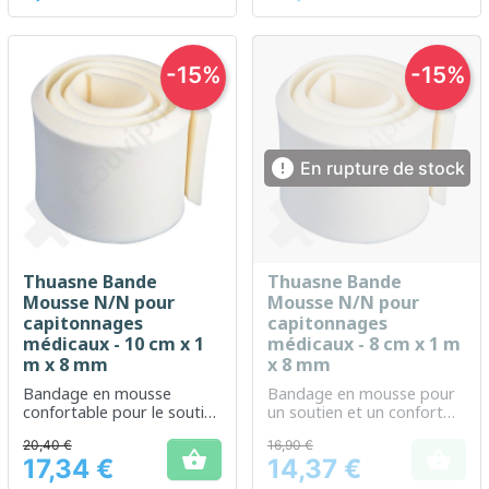
-15%
-15%

En rupture de stock
Thuasne Bande
Thuasne Bande
Mousse N/N pour
Mousse N/N pour
capitonnages
capitonnages
médicaux - 10 cm x 1
médicaux - 8 cm x 1 m
m x 8 mm
x 8 mm
Bandage en mousse
Bandage en mousse pour
confortable pour le soutien
un soutien et un confort
et la protection des
optimal
20,40 €
16,90 €
articulations et des


17,34 €
14,37 €
muscles
Prix
Prix