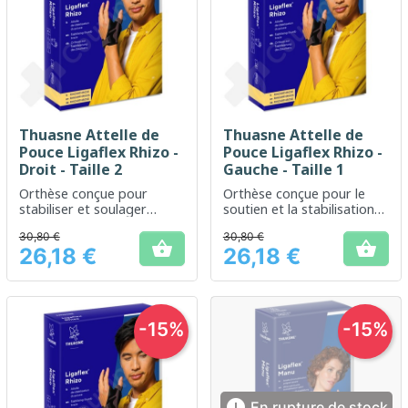
Thuasne Attelle de
Thuasne Attelle de
Pouce Ligaflex Rhizo -
Pouce Ligaflex Rhizo -
Droit - Taille 2
Gauche - Taille 1
Orthèse conçue pour
Orthèse conçue pour le
stabiliser et soulager
soutien et la stabilisation
l'articulation du pouce
du pouce
30,80 €
30,80 €


26,18 €
26,18 €
Prix
Prix
-15%
-15%

En rupture de stock