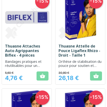
-15%
-15%
Thuasne Attaches
Thuasne Attelle de
Auto Agrippantes
Pouce Ligaflex Rhizo -
Biflex - 4 pièces
Droit - Taille 1
Bandages pratiques et
Orthèse de stabilisation du
réutilisables pour un
pouce pour soutien et
soutien flexible des
confort
5,60 €
30,80 €
articulations


4,76 €
26,18 €
Prix
Prix
-15%
-15%