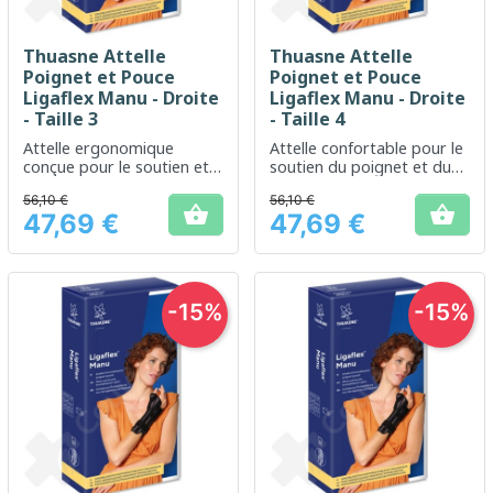
Thuasne Attelle
Thuasne Attelle
Poignet et Pouce
Poignet et Pouce
Ligaflex Manu - Droite
Ligaflex Manu - Droite
- Taille 3
- Taille 4
Attelle ergonomique
Attelle confortable pour le
conçue pour le soutien et
soutien du poignet et du
l'immobilisation du poignet
pouce
56,10 €
56,10 €
et du pouce


47,69 €
47,69 €
Prix
Prix
-15%
-15%