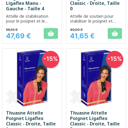
Ligaflex Manu -
Classic - Droite, Taille
Gauche - Taille 4
0
Attelle de stabilisation
Attelle de soutien pour
pour le poignet et le
stabiliser le poignet et
pouce, adaptée à la
favoriser la récupération
56,10 €
49,00 €
récupération post-


47,69 €
41,65 €
traumatique
Prix
Prix
-15%
-15%
Thuasne Attelle
Thuasne Attelle
Poignet Ligaflex
Poignet Ligaflex
Classic - Droite, Taille
Classic - Droite, Taille