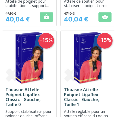
Attelle de poignet pour
Attelle de soutien pour
stabilisation et support
stabiliser le poignet droit
après blessure
47,10 €
47,10 €


40,04 €
40,04 €
Prix
Prix
-15%
-15%
Thuasne Attelle
Thuasne Attelle
Poignet Ligaflex
Poignet Ligaflex
Classic - Gauche,
Classic - Gauche,
Taille 0
Taille 1
Support stabilisateur pour
Attelle réglable pour un
poignet gauche, offrant
soutien efficace du poignet