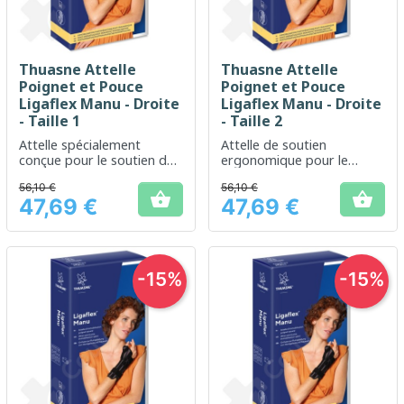
Thuasne Attelle
Thuasne Attelle
Poignet et Pouce
Poignet et Pouce
Ligaflex Manu - Droite
Ligaflex Manu - Droite
- Taille 1
- Taille 2
Attelle spécialement
Attelle de soutien
conçue pour le soutien du
ergonomique pour le
poignet et du pouce
poignet et le pouce,
56,10 €
56,10 €
conçue pour une


47,69 €
47,69 €
stabilisation optimale.
Prix
Prix
-15%
-15%