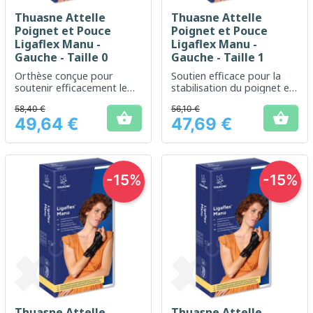
Thuasne Attelle
Thuasne Attelle
Poignet et Pouce
Poignet et Pouce
Ligaflex Manu -
Ligaflex Manu -
Gauche - Taille 0
Gauche - Taille 1
Orthèse conçue pour
Soutien efficace pour la
soutenir efficacement le
stabilisation du poignet et
poignet gauche
du pouce
58,40 €
56,10 €


49,64 €
47,69 €
Prix
Prix
-15%
-15%
Thuasne Attelle
Thuasne Attelle