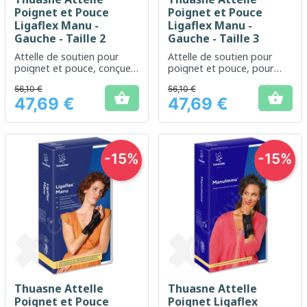
Poignet et Pouce
Poignet et Pouce
Ligaflex Manu -
Ligaflex Manu -
Gauche - Taille 2
Gauche - Taille 3
Attelle de soutien pour
Attelle de soutien pour
poignet et pouce, conçue
poignet et pouce, pour
pour stabiliser et limiter les
une stabilisation efficace
56,10 €
56,10 €
mouvements suite à une
après blessure ou en cas


47,69 €
47,69 €
blessure ou en prévention
de douleurs articulaires
Prix
Prix
-15%
-15%
Thuasne Attelle
Thuasne Attelle
Poignet et Pouce
Poignet Ligaflex