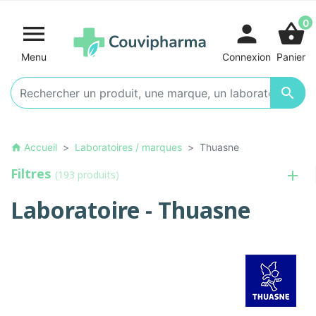
0

person
shopping_basket
Menu
Connexion
Panier

Accueil
Laboratoires / marques
Thuasne
home
Filtres
(193 produits)
Laboratoire - Thuasne