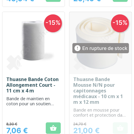
-15%
-15%

En rupture de stock
Thuasne Bande Coton
Thuasne Bande
Allongement Court -
Mousse N/N pour
11 cm x 4 m
capitonnages
médicaux - 10 cm x 1
Bande de maintien en
m x 12 mm
coton pour un soutien
souple et confortable
Bande en mousse pour
confort et protection dans
les dispositifs médicaux
8,30 €
24,70 €


7,06 €
21,00 €
Prix
Prix