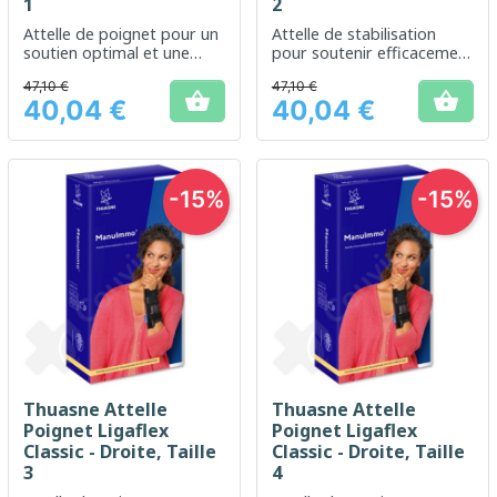
1
2
Attelle de poignet pour un
Attelle de stabilisation
soutien optimal et une
pour soutenir efficacement
stabilisation après une
le poignet
47,10 €
47,10 €
blessure


40,04 €
40,04 €
Prix
Prix
-15%
-15%
Thuasne Attelle
Thuasne Attelle
Poignet Ligaflex
Poignet Ligaflex
Classic - Droite, Taille
Classic - Droite, Taille
3
4