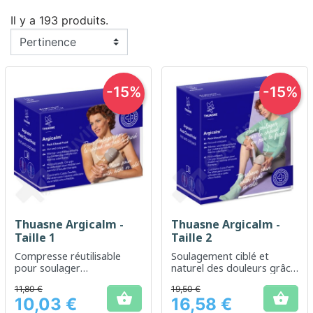
Il y a 193 produits.
-15%
-15%
Thuasne Argicalm -
Thuasne Argicalm -
Taille 1
Taille 2
Compresse réutilisable
Soulagement ciblé et
pour soulager
naturel des douleurs grâce
naturellement la douleur
à la thermothérapie et
11,80 €
19,50 €
cryothérapie


10,03 €
16,58 €
Prix
Prix