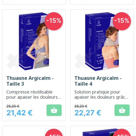
-15%
-15%
Thuasne Argicalm -
Thuasne Argicalm -
Taille 3
Taille 4
Compresse réutilisable
Solution pratique pour
pour apaiser les douleurs
apaiser les douleurs grâce
par thermothérapie
à la thermothérapie et la
25,20 €
26,20 €
cryothérapie


21,42 €
22,27 €
Prix
Prix