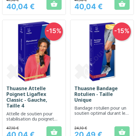
ou en cas de douleurs


40,04 €
40,04 €
articulaires
Prix
Prix
-15%
-15%
Thuasne Attelle
Thuasne Bandage
Poignet Ligaflex
Rotulien - Taille
Classic - Gauche,
Unique
Taille 4
Bandage rotulien pour un
soutien optimal durant les
Attelle de soutien pour
activités sportives
stabilisation du poignet
gauche
47,10 €
24,10 €


40,04 €
20,49 €
Prix
Prix