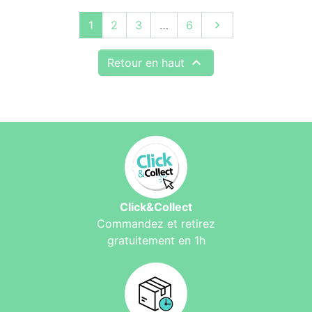
Suivant
1
2
3
…
6


Retour en haut
Click&Collect
Commandez et retirez
gratuitement en 1h