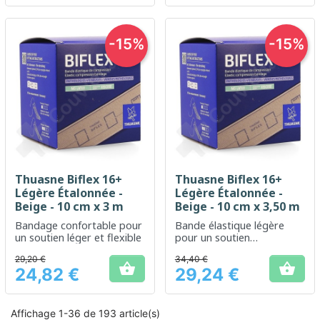
-15%
-15%
Thuasne Biflex 16+
Thuasne Biflex 16+
Légère Étalonnée -
Légère Étalonnée -
Beige - 10 cm x 3 m
Beige - 10 cm x 3,50 m
Bandage confortable pour
Bande élastique légère
un soutien léger et flexible
pour un soutien
confortable et une
29,20 €
34,40 €
compression efficace


24,82 €
29,24 €
Prix
Prix
Affichage 1-36 de 193 article(s)